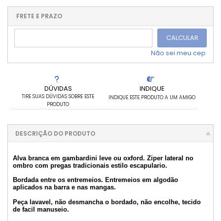
1x sem juros de R$ 320,00
.
.
.
.
.
.
.
.
.
.
FRETE E PRAZO
.
CALCULAR
Não sei meu cep
DÚVIDAS
INDIQUE
TIRE SUAS DÚVIDAS SOBRE ESTE
INDIQUE ESTE PRODUTO A UM AMIGO
PRODUTO
DESCRIÇÃO DO PRODUTO
Alva branca em gambardini leve ou oxford. Ziper lateral no
ombro com pregas tradicionais estilo escapulario.
Bordada entre os entremeios. Entremeios em algodão
aplicados na barra e nas mangas.
Peça lavavel, não desmancha o bordado, não encolhe, tecido
de facil manuseio.