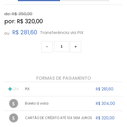
de: R$
350,00
por: R$
320,00
R$ 281,60
Transferência via PIX
ou
-
+
FORMAS DE PAGAMENTO
R$ 281,60
PIX
1x sem juros de R$ 281,60
.
.
.
.
R$ 304,00
Boleto à vista
.
.
.
.
.
.
.
1x sem juros de R$ 304,00
.
.
.
.
R$ 320,00
CARTÃO DE CRÉDITO ATÉ 10X SEM JUROS
.
.
.
.
.
.
.