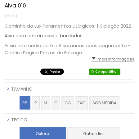
Alva 010
(av10)
Caminho da Lux Paramentos Litúrgicos |
Coleção 2022
Alva com entremeios e bordados
Envio em média de 5 a 6 semanas após pagamento -
Confira Pagina Prazos de Entrega
mais informações
Compartilhar
√
TAMANHO
PP
P
M
G
GG
EXG
SOB MEDIDA
√
TECIDO
Oxford
Gabardini