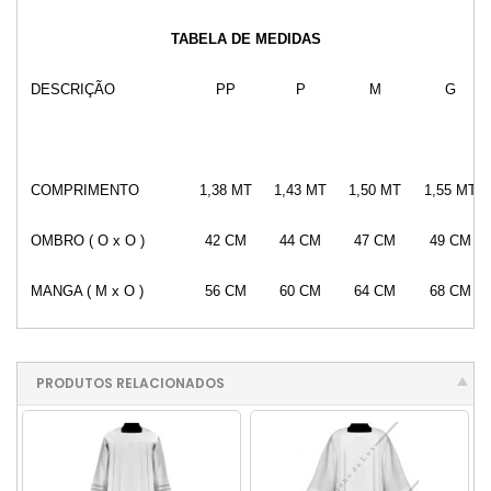
TABELA DE MEDIDAS
DESCRIÇÃO
PP
P
M
G
COMPRIMENTO
1,38 MT
1,43 MT
1,50 MT
1,55 MT
OMBRO ( O x O )
42 CM
44 CM
47 CM
49 CM
MANGA ( M x O )
56 CM
60 CM
64 CM
68 CM
PRODUTOS RELACIONADOS