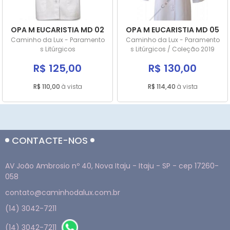
OPA M EUCARISTIA MD 02
OPA M EUCARISTIA MD 05
Caminho da Lux - Paramento
Caminho da Lux - Paramento
s Litúrgicos
s Litúrgicos / Coleção 2019
R$ 125,00
R$ 130,00
R$ 110,00
à vista
R$ 114,40
à vista
CONTACTE-NOS
AV João Ambrosio nº 40, Nova Itaju - Itaju - SP - cep 17260-
058
contato@caminhodalux.com.br
(14) 3042-7211
(14) 3042-7211