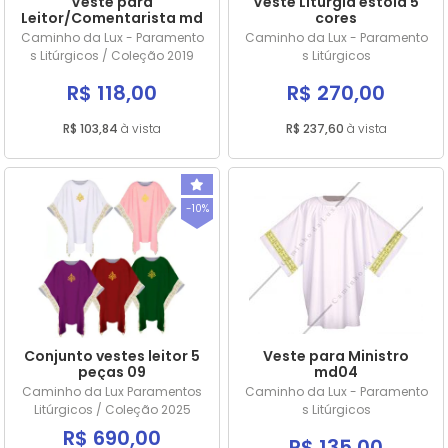
Veste para
Veste Liturgia estola 5
Leitor/Comentarista md
cores
06
Caminho da Lux - Paramento
Caminho da Lux - Paramento
s Litúrgicos / Coleção 2019
s Litúrgicos
R$ 118,00
R$ 270,00
R$ 103,84
à vista
R$ 237,60
à vista
-10%
Conjunto vestes leitor 5
Veste para Ministro
peças 09
md04
Caminho da Lux Paramentos
Caminho da Lux - Paramento
Litúrgicos / Coleção 2025
s Litúrgicos
R$ 690,00
R$ 135,00