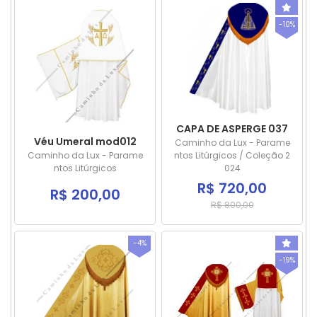
-10%
CAPA DE ASPERGE 037
Véu Umeral mod012
Caminho da Lux - Parame
Caminho da Lux - Parame
ntos Litúrgicos / Coleção 2
ntos Litúrgicos
024
R$ 720,00
R$ 200,00
R$ 800,00
-4%
-19%