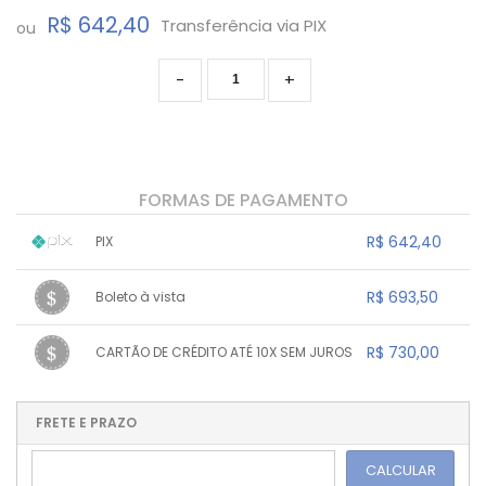
R$ 642,40
Transferência via PIX
ou
-
+
FORMAS DE PAGAMENTO
R$ 642,40
PIX
1x sem juros de R$ 642,40
.
.
.
.
R$ 693,50
Boleto à vista
.
.
.
.
.
.
.
1x sem juros de R$ 693,50
.
.
.
.
R$ 730,00
CARTÃO DE CRÉDITO ATÉ 10X SEM JUROS
.
.
.
.
.
.
.
1x sem juros de R$ 730,00
.
.
.
.
.
.
.
.
.
.
FRETE E PRAZO
.
CALCULAR