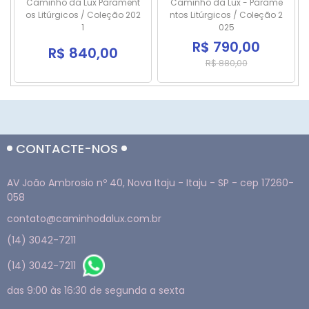
030
Caminho da Lux Parament
Caminho da Lux - Parame
os Litúrgicos / Coleção 202
ntos Litúrgicos / Coleção 2
1
025
R$ 790,00
R$ 840,00
R$ 880,00
CONTACTE-NOS
AV João Ambrosio nº 40, Nova Itaju - Itaju - SP - cep 17260-
058
contato@caminhodalux.com.br
(14) 3042-7211
(14) 3042-7211
das 9:00 às 16:30 de segunda a sexta