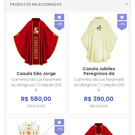
PRODUTOS RELACIONADOS
-13%
-11%
Casula Jubileu
Casula São Jorge
Peregrinos da
Esperança md2
Caminho da Lux Parament
Caminho da Lux Parament
os Litúrgicos / Coleção 202
os Litúrgicos / Coleção 202
5
5
R$ 580,00
R$ 390,00
R$ 670,00
R$ 440,00
-17%