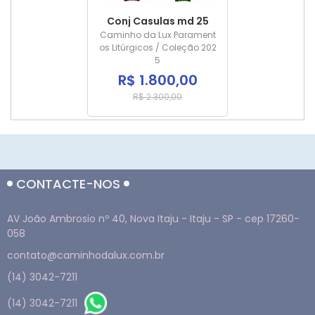
Conj Casulas md 25
Caminho da Lux Parament
os Litúrgicos / Coleção 202
5
R$ 1.800,00
R$ 2.300,00
CONTACTE-NOS
AV João Ambrosio nº 40, Nova Itaju - Itaju - SP - cep 17260-
058
contato@caminhodalux.com.br
(14) 3042-7211
(14) 3042-7211