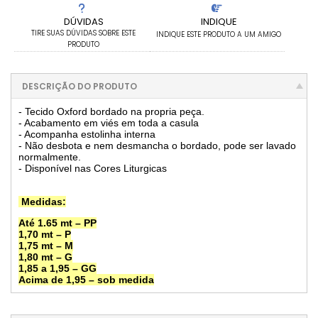
DÚVIDAS
INDIQUE
TIRE SUAS DÚVIDAS SOBRE ESTE
INDIQUE ESTE PRODUTO A UM AMIGO
PRODUTO
DESCRIÇÃO DO PRODUTO
- Tecido Oxford bordado na propria peça.
- Acabamento em viés em toda a casula
- Acompanha estolinha interna
- Não desbota e nem desmancha o bordado, pode ser lavado
normalmente.
- Disponível nas Cores Liturgicas
Medidas:
Até 1.65 mt – PP
1,70 mt – P
1,75 mt – M
1,80 mt – G
1,85 a 1,95 – GG
Acima de 1,95 – sob medida