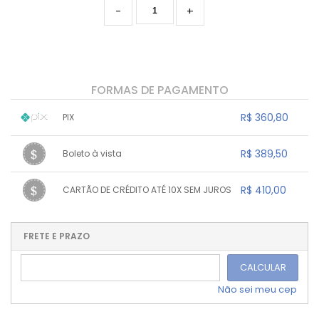
-
+
FORMAS DE PAGAMENTO
R$ 360,80
PIX
1x sem juros de R$ 360,80
.
.
.
.
R$ 389,50
Boleto à vista
.
.
.
.
.
.
.
1x sem juros de R$ 389,50
.
.
.
.
R$ 410,00
CARTÃO DE CRÉDITO ATÉ 10X SEM JUROS
.
.
.
.
.
.
.
1x sem juros de R$ 410,00
.
.
.
.
.
.
.
.
.
.
FRETE E PRAZO
.
CALCULAR
Não sei meu cep