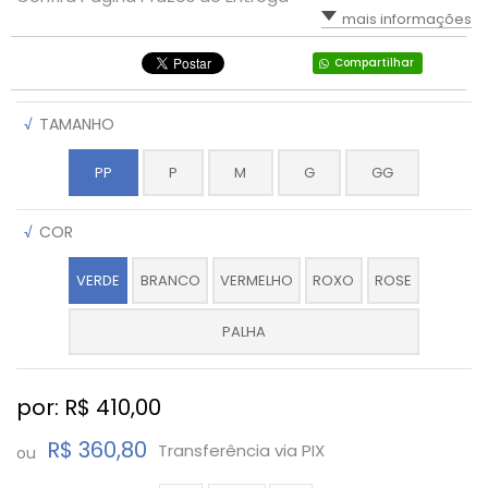
mais informações
Compartilhar
√
TAMANHO
PP
P
M
G
GG
√
COR
VERDE
BRANCO
VERMELHO
ROXO
ROSE
PALHA
por: R$
410,00
R$ 360,80
Transferência via PIX
ou