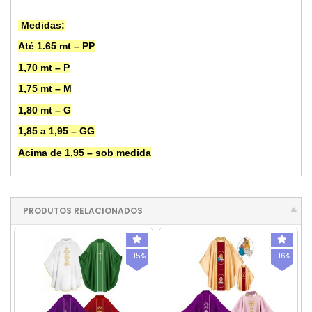
Medidas:
Até 1.65 mt – PP
1,70 mt – P
1,75 mt – M
1,80 mt – G
1,85 a 1,95 – GG
Acima de 1,95 – sob medida
PRODUTOS RELACIONADOS
-15%
-16%