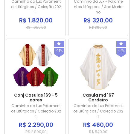
Caminho da Lux Parament
Caminho da Lux - Parame
os Litúrgicos / Coleção 202
ntos Litúrgicos / Ano Maria
1
no
R$ 1.820,00
R$ 320,00
R$ 1.950,00
R$ 390,00
-18%
-14%
Conj Casulas 169 - 5
Casula md 167
cores
Cordeiro
Caminho da Lux Parament
Caminho da Lux Parament
os Litúrgicos / Coleção 202
os Litúrgicos / Coleção 202
1
1
R$ 2.290,00
R$ 460,00
R$ 2.800,00
R$ 540,00