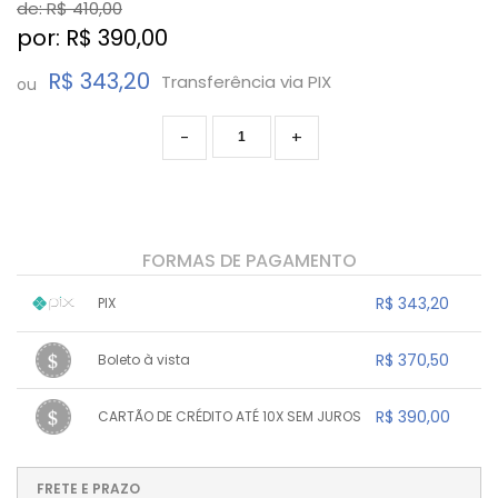
de: R$
410,00
por: R$
390,00
R$ 343,20
Transferência via PIX
ou
-
+
FORMAS DE PAGAMENTO
R$ 343,20
PIX
1x sem juros de R$ 343,20
.
.
.
.
R$ 370,50
Boleto à vista
.
.
.
.
.
.
.
1x sem juros de R$ 370,50
.
.
.
.
R$ 390,00
CARTÃO DE CRÉDITO ATÉ 10X SEM JUROS
.
.
.
.
.
.
.
1x sem juros de R$ 390,00
.
.
.
.
.
.
.
.
.
.
FRETE E PRAZO
.