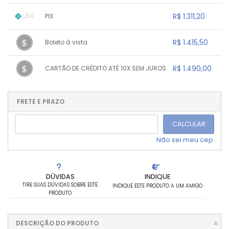
R$ 1.311,20
PIX
1x sem juros de R$ 1.311,20
.
.
.
.
R$ 1.415,50
Boleto à vista
.
.
.
.
.
.
.
1x sem juros de R$ 1.415,50
.
.
.
.
R$ 1.490,00
CARTÃO DE CRÉDITO ATÉ 10X SEM JUROS
.
.
.
.
.
.
.
1x sem juros de R$ 1.490,00
.
.
.
.
.
.
.
.
.
.
FRETE E PRAZO
.
CALCULAR
Não sei meu cep
DÚVIDAS
INDIQUE
TIRE SUAS DÚVIDAS SOBRE ESTE
INDIQUE ESTE PRODUTO A UM AMIGO
PRODUTO
DESCRIÇÃO DO PRODUTO