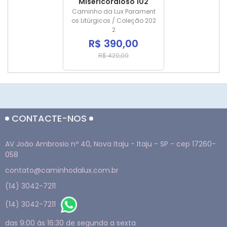
Misericordioso 102
Caminho da Lux Parament
os Litúrgicos / Coleção 202
2
R$ 390,00
R$ 420,00
CONTACTE-NOS
AV João Ambrosio nº 40, Nova Itaju - Itaju - SP - cep 17260-
058
contato@caminhodalux.com.br
(14) 3042-7211
(14) 3042-7211
das 9:00 às 16:30 de segunda a sexta