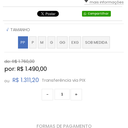
mais informações
Compartilhar
√
TAMANHO
PP
P
M
G
GG
EXG
SOB MEDIDA
de: R$
1.760,00
por: R$
1.490,00
R$ 1.311,20
Transferência via PIX
ou
-
+
FORMAS DE PAGAMENTO