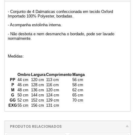
- Conjunto de 4 Dalmaticas confeccionada em tecido Oxford
Importado 100% Polyester, bordadas.
- Acompanha estolinha interna.
- Não desbota e nem desmancha o bordado, pode ser lavado
normalmente.
Medidas:
Ombro
Largura
Comprimento
Manga
PP
44 cm
120 cm
113 cm
56 cm
P
46 cm
128 cm
116 cm
58 cm
M
48 cm
136 cm
120 cm
62 cm
G
50 cm
144 cm
124 cm
65 cm
GG
52 cm
152 cm
129 cm
70 cm
EXG
55 cm
156 cm
131 cm
PRODUTOS RELACIONADOS