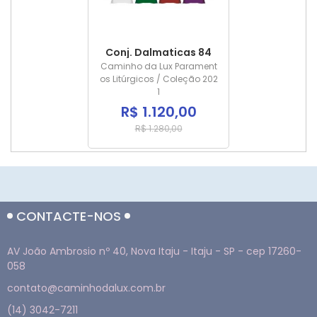
Conj. Dalmaticas 84
Caminho da Lux Parament
os Litúrgicos / Coleção 202
1
R$ 1.120,00
R$ 1.280,00
CONTACTE-NOS
AV João Ambrosio nº 40, Nova Itaju - Itaju - SP - cep 17260-
058
contato@caminhodalux.com.br
(14) 3042-7211