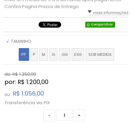
Confira Pagina Prazos de Entrega
mais informações
Compartilhar
√
TAMANHO
PP
P
M
G
GG
EXG
SOB MEDIDA
de: R$
1.350,00
por: R$
1.200,00
R$ 1.056,00
ou
Transferência via PIX
-
+