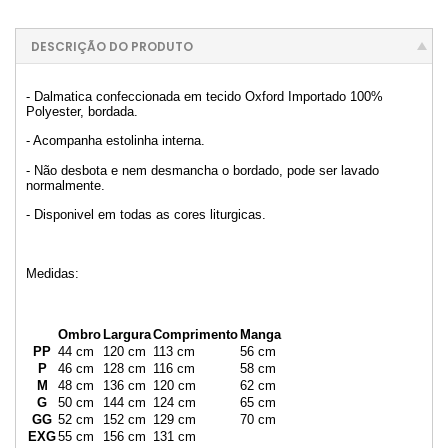
DESCRIÇÃO DO PRODUTO
- Dalmatica confeccionada em tecido Oxford Importado 100%
Polyester, bordada.
- Acompanha estolinha interna.
- Não desbota e nem desmancha o bordado, pode ser lavado
normalmente.
- Disponivel em todas as cores liturgicas.
Medidas:
Ombro
Largura
Comprimento
Manga
PP
44 cm
120 cm
113 cm
56 cm
P
46 cm
128 cm
116 cm
58 cm
M
48 cm
136 cm
120 cm
62 cm
G
50 cm
144 cm
124 cm
65 cm
GG
52 cm
152 cm
129 cm
70 cm
EXG
55 cm
156 cm
131 cm