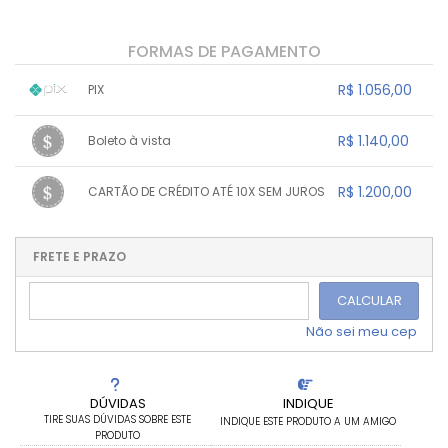
FORMAS DE PAGAMENTO
R$ 1.056,00
PIX
1x sem juros de R$ 1.056,00
.
.
.
.
R$ 1.140,00
Boleto à vista
.
.
.
.
.
.
.
1x sem juros de R$ 1.140,00
.
.
.
.
R$ 1.200,00
CARTÃO DE CRÉDITO ATÉ 10X SEM JUROS
.
.
.
.
.
.
.
1x sem juros de R$ 1.200,00
.
.
.
.
.
.
.
.
.
.
FRETE E PRAZO
.
CALCULAR
Não sei meu cep
DÚVIDAS
INDIQUE
TIRE SUAS DÚVIDAS SOBRE ESTE
INDIQUE ESTE PRODUTO A UM AMIGO
PRODUTO