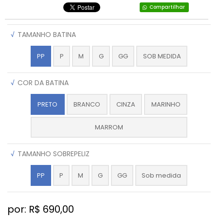
Compartilhar
√
TAMANHO BATINA
PP
P
M
G
GG
SOB MEDIDA
√
COR DA BATINA
PRETO
BRANCO
CINZA
MARINHO
MARROM
√
TAMANHO SOBREPELIZ
PP
P
M
G
GG
Sob medida
por: R$
690,00