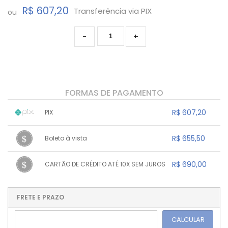
R$ 607,20
Transferência via PIX
ou
-
+
FORMAS DE PAGAMENTO
R$ 607,20
PIX
1x sem juros de R$ 607,20
.
.
.
.
R$ 655,50
Boleto à vista
.
.
.
.
.
.
.
1x sem juros de R$ 655,50
.
.
.
.
R$ 690,00
CARTÃO DE CRÉDITO ATÉ 10X SEM JUROS
.
.
.
.
.
.
.
1x sem juros de R$ 690,00
.
.
.
.
.
.
.
.
.
.
FRETE E PRAZO
.
CALCULAR