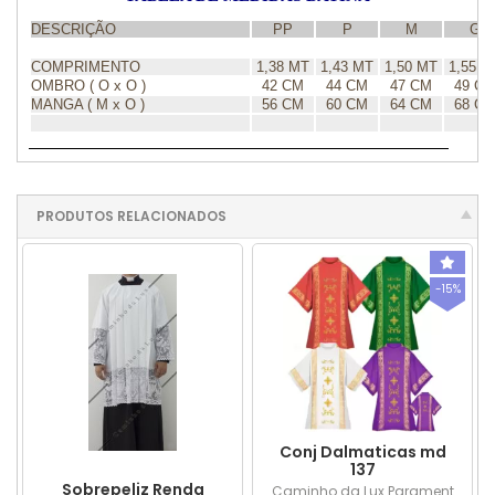
DESCRIÇÃO
PP
P
M
G
COMPRIMENTO
1,38 MT
1,43 MT
1,50 MT
1,55 M
OMBRO ( O x O )
42 CM
44 CM
47 CM
49 C
MANGA ( M x O )
56 CM
60 CM
64 CM
68 C
PRODUTOS RELACIONADOS
-15%
Conj Dalmaticas md
137
Sobrepeliz Renda
Caminho da Lux Parament