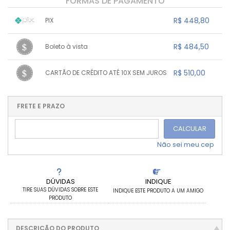
FORMAS DE PAGAMENTO
R$ 448,80
PIX
1x sem juros de R$ 448,80
.
.
.
.
R$ 484,50
Boleto à vista
.
.
.
.
.
.
.
1x sem juros de R$ 484,50
.
.
.
.
R$ 510,00
CARTÃO DE CRÉDITO ATÉ 10X SEM JUROS
.
.
.
.
.
.
.
1x sem juros de R$ 510,00
.
.
.
.
.
.
.
.
.
.
FRETE E PRAZO
.
CALCULAR
Não sei meu cep
DÚVIDAS
INDIQUE
TIRE SUAS DÚVIDAS SOBRE ESTE
INDIQUE ESTE PRODUTO A UM AMIGO
PRODUTO
DESCRIÇÃO DO PRODUTO