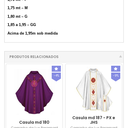
1,75 mt – M
1,80 mt – G
1,85 a 1,95 – GG
Acima de 1,95m sob medida
PRODUTOS RELACIONADOS
-4%
-9%
Casula md 187 - PX e
Casula md 180
JHS
Caminho da Lux Parament
Caminho da Lux Parament