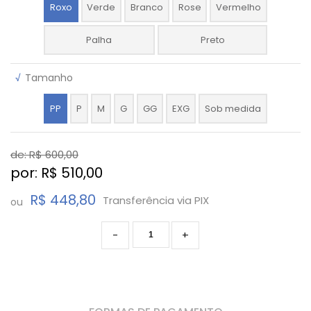
Roxo
Verde
Branco
Rose
Vermelho
Palha
Preto
√
Tamanho
PP
P
M
G
GG
EXG
Sob medida
de: R$
600,00
por: R$
510,00
R$ 448,80
Transferência via PIX
ou
-
+