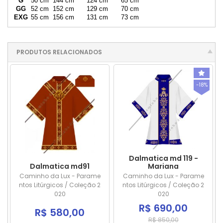
G
50 cm
144 cm
124 cm
65 cm
GG
52 cm
152 cm
129 cm
70 cm
EXG
55 cm
156 cm
131 cm
73 cm
PRODUTOS RELACIONADOS
-18%
Dalmatica md 119 -
Dalmatica md91
Mariana
Caminho da Lux - Parame
Caminho da Lux - Parame
ntos Litúrgicos / Coleção 2
ntos Litúrgicos / Coleção 2
020
020
R$ 690,00
R$ 580,00
R$ 850,00