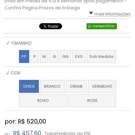
Envio em média de 5 a 6 semanas após pagamento -
Confira Pagina Prazos de Entrega
mais informações
Compartilhar
√
TAMANHO
PP
P
M
G
GG
EXG
Sob Medida
√
COR
VERDE
BRANCO
CREME
VERMELHO
ROXO
ROSE
por: R$
520,00
R$ 457,60
Transferência via PIX
ou