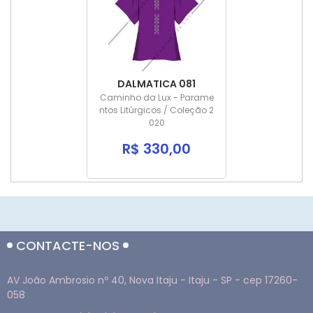
DALMATICA 081
Caminho da Lux - Parame
ntos Litúrgicos / Coleção 2
020
R$ 330,00
CONTACTE-NOS
AV João Ambrosio nº 40, Nova Itaju - Itaju - SP - cep 17260-
058