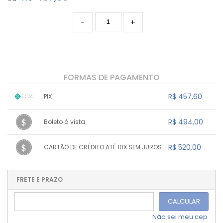
-
+
FORMAS DE PAGAMENTO
R$ 457,60
PIX
1x sem juros de R$ 457,60
.
.
.
.
R$ 494,00
Boleto à vista
.
.
.
.
.
.
.
1x sem juros de R$ 494,00
.
.
.
.
R$ 520,00
CARTÃO DE CRÉDITO ATÉ 10X SEM JUROS
.
.
.
.
.
.
.
1x sem juros de R$ 520,00
.
.
.
.
.
.
.
.
.
.
FRETE E PRAZO
.
CALCULAR
Não sei meu cep