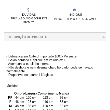
DÚVIDAS
INDIQUE
TIRE SUAS DÚVIDAS SOBRE ESTE
INDIQUE ESTE PRODUTO A UM AMIGO
PRODUTO
DESCRIÇÃO DO PRODUTO
- Dalmatica em Oxford Importado 100% Polyester
- Galão bordado e aplique em veludo azul
- Acompanha estolinha interna
- Não desbota e nem desmancha o bordado, pode ser lavado
normalmente.
- Disponível nas cores Litúrgicas
Medidas:
Ombro
Largura
Comprimento
Manga
PP
44 cm
120 cm
113 cm
56 cm
P
46 cm
128 cm
116 cm
58 cm
M
48 cm
136 cm
120 cm
62 cm