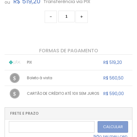
R$ 519,20
Transferência via PIX
ou
-
+
FORMAS DE PAGAMENTO
R$ 519,20
PIX
1x sem juros de R$ 519,20
.
.
.
.
R$ 560,50
Boleto à vista
.
.
.
.
.
.
.
1x sem juros de R$ 560,50
.
.
.
.
R$ 590,00
CARTÃO DE CRÉDITO ATÉ 10X SEM JUROS
.
.
.
.
.
.
.
1x sem juros de R$ 590,00
.
.
.
.
.
.
.
.
.
.
FRETE E PRAZO
.
CALCULAR
Não sei meu cep