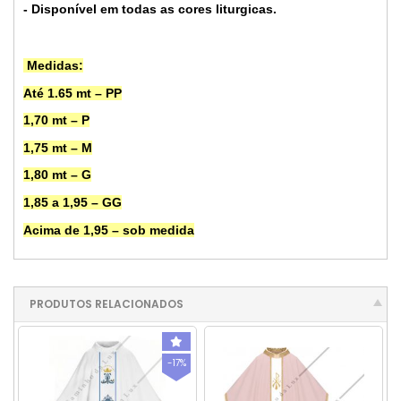
- Disponível em todas as cores liturgicas.
Medidas:
Até 1.65 mt – PP
1,70 mt – P
1,75 mt – M
1,80 mt – G
1,85 a 1,95 – GG
Acima de 1,95 – sob medida
PRODUTOS RELACIONADOS
-17%