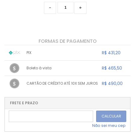
-
+
FORMAS DE PAGAMENTO
R$ 431,20
PIX
1x sem juros de R$ 431,20
.
.
.
.
R$ 465,50
Boleto à vista
.
.
.
.
.
.
.
1x sem juros de R$ 465,50
.
.
.
.
R$ 490,00
CARTÃO DE CRÉDITO ATÉ 10X SEM JUROS
.
.
.
.
.
.
.
1x sem juros de R$ 490,00
.
.
.
.
.
.
.
.
.
.
FRETE E PRAZO
.
CALCULAR
Não sei meu cep