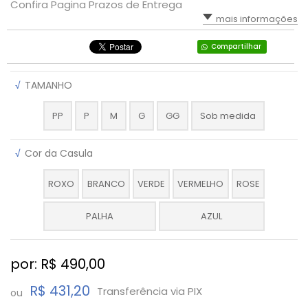
Confira Pagina Prazos de Entrega
mais informações
Compartilhar
√
TAMANHO
PP
P
M
G
GG
Sob medida
√
Cor da Casula
ROXO
BRANCO
VERDE
VERMELHO
ROSE
PALHA
AZUL
por: R$
490,00
R$ 431,20
Transferência via PIX
ou