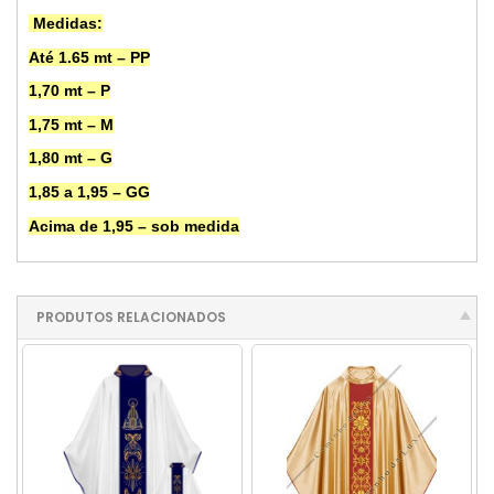
Medidas:
Até 1.65 mt – PP
1,70 mt – P
1,75 mt – M
1,80 mt – G
1,85 a 1,95 – GG
Acima de 1,95 – sob medida
PRODUTOS RELACIONADOS