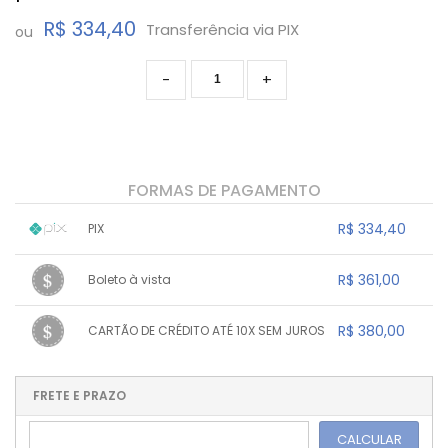
R$ 334,40
Transferência via PIX
ou
-
+
FORMAS DE PAGAMENTO
R$ 334,40
PIX
1x sem juros de R$ 334,40
.
.
.
.
R$ 361,00
Boleto à vista
.
.
.
.
.
.
.
1x sem juros de R$ 361,00
.
.
.
.
R$ 380,00
CARTÃO DE CRÉDITO ATÉ 10X SEM JUROS
.
.
.
.
.
.
.
1x sem juros de R$ 380,00
.
.
.
.
.
.
.
.
.
.
FRETE E PRAZO
.
CALCULAR