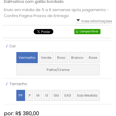
Dalmatica com galão bordado
Envio em média de 5 a 6 semanas após pagamento -
Confira Pagina Prazos de Entrega
mais informações
Compartilhar
√
Cor
Vermelho
Verde
Roxo
Branco
Rose
Palha/Creme
√
Tamanho
PP
P
M
G
GG
EXG
Sob Medida
por: R$
380,00