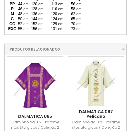
PP
44 cm
120 cm
113 cm
56 cm
P
46 cm
128 cm
116 cm
58 cm
M
48 cm
136 cm
120 cm
62 cm
G
50 cm
144 cm
124 cm
65 cm
GG
52 cm
152 cm
129 cm
70 cm
EXG
55 cm
156 cm
131 cm
73 cm
PRODUTOS RELACIONADOS
DALMATICA 087
DALMATICA 085
Pelicano
Caminho da Lux - Parame
Caminho da Lux - Parame
ntos Litúrgicos / Coleção 2
ntos Litúrgicos / Coleção 2